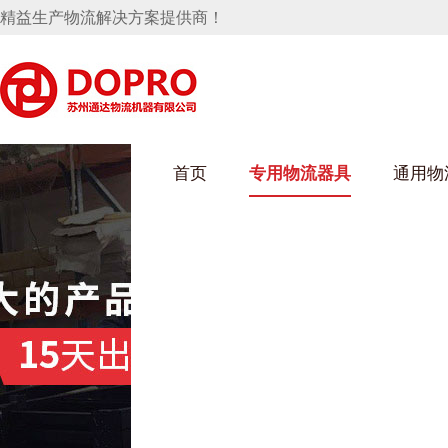
精益生产物流解决方案提供商！
首页
专用物流器具
通用物
麻豆MV在线观看架
乌龟车/平台车
化纤纺织行业
丝车/纺丝车
布车/布匹架
丝箱
钢板箱
化工行业
货架系统