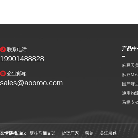
产品中
联系电话
19901488828
麻豆天
企业邮箱
麻豆M
sales@aooroo.com
国产麻
通用物
马桶支
友情链接/link
壁挂马桶支架
货架厂家
荣创
吴江装修