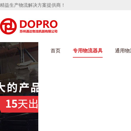
精益生产物流解决方案提供商！
首页
专用物流器具
通用物
麻豆MV在线观看架
乌龟车/平台车
化纤纺织行业
丝车/纺丝车
布车/布匹架
丝箱
钢板箱
化工行业
货架系统