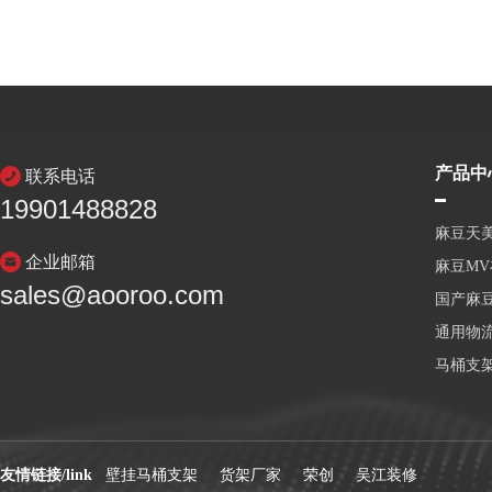
产品中
联系电话
19901488828
麻豆天
企业邮箱
麻豆M
sales@aooroo.com
国产麻
通用物
马桶支
友情链接/link
壁挂马桶支架
货架厂家
荣创
吴江装修