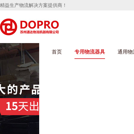
精益生产物流解决方案提供商！
首页
专用物流器具
通用物
麻豆MV在线观看架
乌龟车/平台车
化纤纺织行业
丝车/纺丝车
布车/布匹架
丝箱
钢板箱
化工行业
货架系统