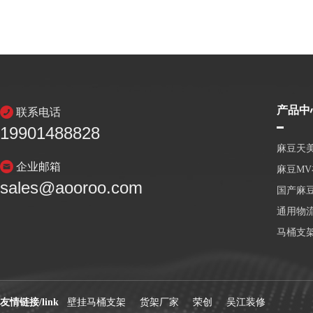
产品中
联系电话
19901488828
麻豆天
企业邮箱
麻豆M
sales@aooroo.com
国产麻
通用物
马桶支
友情链接/link
壁挂马桶支架
货架厂家
荣创
吴江装修