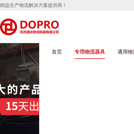
精益生产物流解决方案提供商！
首页
专用物流器具
通用物
麻豆MV在线观看架
乌龟车/平台车
化纤纺织行业
丝车/纺丝车
布车/布匹架
丝箱
钢板箱
化工行业
货架系统