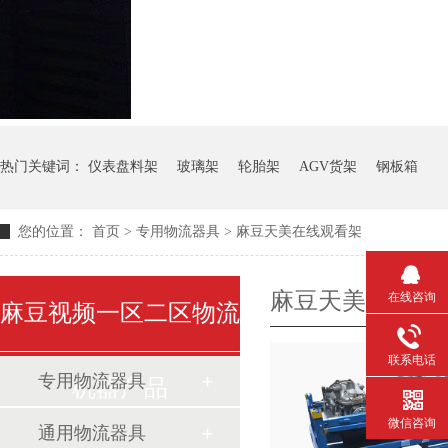
热门关键词：
仪表盘料架
玻璃架
轮胎架
AGV货架
钢板箱
您的位置：
首页
>
专用物流器具
>
麻豆天美在线观看架
麻豆天美在线观
在线咨询
麻豆视频一区二区物流
联系电话
专用物流器具
机器产品
微信咨询
通用物流器具