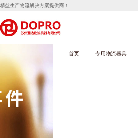
精益生产物流解决方案提供商！
首页
专用物流器具
隐藏式马桶水箱支架
麻豆天美在线观看架
麻豆M
手推车
汽车行业
乌龟车
化纤纺
变速箱托盘
保险杠料架
发动机料架
丝车/纺
轮胎架
冲压件料架
仪表盘料架
转向机料架
消声器料架
KD包装箱
网箱
卫浴行业
钢板箱
化工行
悬挂料架