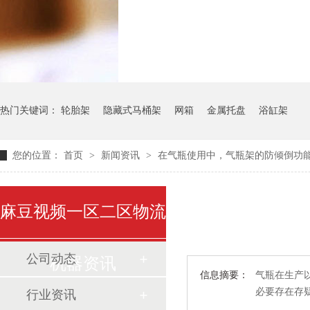
气瓶料架
货架系
热门关键词：
轮胎架
隐藏式马桶架
网箱
金属托盘
浴缸架
您的位置：
首页
>
新闻资讯
>
在气瓶使用中，气瓶架的防倾倒
麻豆视频一区二区物流
公司动态
机器资讯
信息摘要：
气瓶在生产以
必要存在存疑
行业资讯