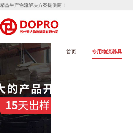
精益生产物流解决方案提供商！
首页
专用物流器具
隐藏式马桶水箱支架
麻豆天美在线观看架
麻豆M
轮胎架
汽车行业
手推车
化纤纺
变速箱托盘
保险杠料架
发动机料架
丝车/纺
冲压件料架
仪表盘料架
转向机料架
消声器料架
KD包装箱
悬挂料架
金属零件盒
卫浴行业
网箱
化工行
塑料件存放料架