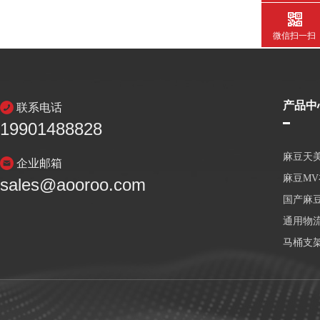
微信扫一扫
产品中
联系电话
19901488828
麻豆天
企业邮箱
麻豆M
sales@aooroo.com
国产麻
通用物
马桶支