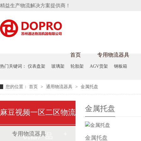
精益生产物流解决方案提供商！
首页
专用物流器具
热门关键词：
仪表盘架
玻璃架
轮胎架
AGV货架
钢板箱
隐藏式马桶水箱支架
麻豆天美在线观看架
麻豆M
您的位置：
首页
>
通用物流器具
>
金属托盘
手推车
汽车行业
乌龟车
化纤纺
变速箱托盘
保险杠料架
发动机料架
丝车/纺
金属托盘
麻豆视频一区二区物流
轮胎架
冲压件料架
仪表盘料架
转向机料架
消声器料架
KD包装箱
网箱
卫浴行业
钢板箱
化工行
悬挂料架
专用物流器具
机器产品
金属托盘