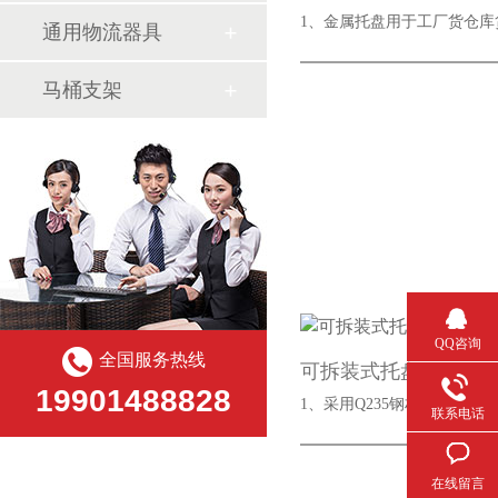
1、金属托盘用于工厂货仓
通用物流器具
气瓶料架
货架系
马桶支架
QQ咨询
全国服务热线
可拆装式托盘
19901488828
1、采用Q235钢材，承载重
联系电话
在线留言