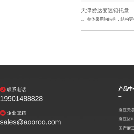
天津爱达变速箱托盘
1、整体采用钢结构，结
产品中
联系电话
19901488828
麻豆天
企业邮箱
麻豆M
sales@aooroo.com
国产麻