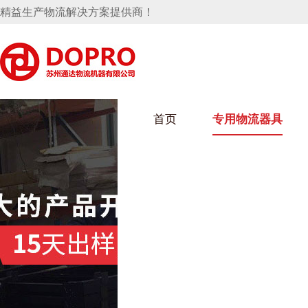
精益生产物流解决方案提供商！
首页
专用物流器具
隐藏式马桶水箱支架
麻豆天美在线观看架
麻豆M
手推车
汽车行业
乌龟车
化纤纺
变速箱托盘
保险杠料架
发动机料架
丝车/纺
轮胎架
冲压件料架
仪表盘料架
转向机料架
消声器料架
KD包装箱
网箱
卫浴行业
钢板箱
化工行
悬挂料架