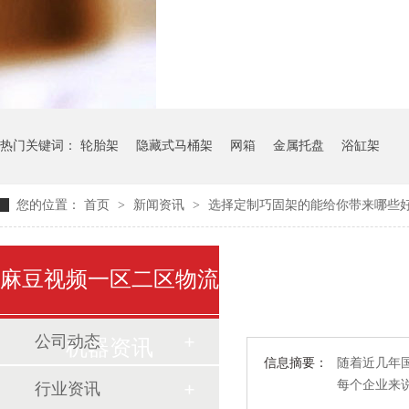
气瓶料架
货架系
热门关键词：
轮胎架
隐藏式马桶架
网箱
金属托盘
浴缸架
您的位置：
首页
>
新闻资讯
>
选择定制巧固架的能给你带来哪些
麻豆视频一区二区物流
公司动态
机器资讯
信息摘要：
随着近几年国
每个企业来
行业资讯