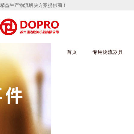
精益生产物流解决方案提供商！
首页
专用物流器具
隐藏式马桶水箱支架
麻豆天美在线观看架
麻豆M
手推车
汽车行业
乌龟车
化纤纺
变速箱托盘
保险杠料架
发动机料架
丝车/纺
轮胎架
冲压件料架
仪表盘料架
转向机料架
消声器料架
KD包装箱
网箱
卫浴行业
钢板箱
化工行
悬挂料架