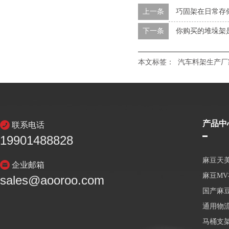
上一条
巧固架在日常存
下一条
你购买的堆垛架
本文标签：
汽车料架生产厂
产品中
联系电话
19901488828
麻豆天
企业邮箱
麻豆M
sales@aooroo.com
国产麻
通用物
马桶支