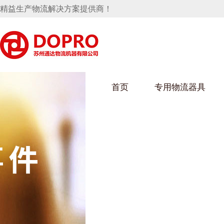
精益生产物流解决方案提供商！
首页
专用物流器具
隐藏式马桶水箱支架
麻豆天美在线观看架
麻豆M
手推车
汽车行业
乌龟车
化纤纺
变速箱托盘
保险杠料架
发动机料架
丝车/纺
轮胎架
冲压件料架
仪表盘料架
转向机料架
消声器料架
KD包装箱
网箱
卫浴行业
钢板箱
化工行
悬挂料架