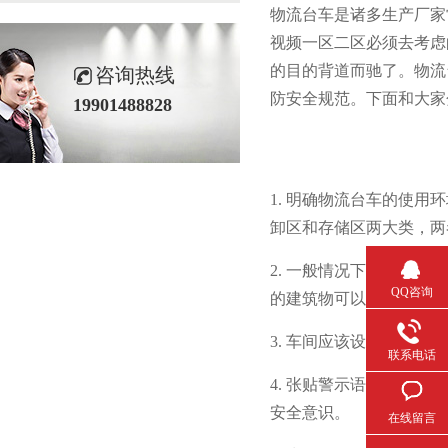
物流台车是诸多生产厂家常用
视频一区二区必须去考虑的
的目的背道而驰了。物
咨询热线
防安全规范。下面和大
19901488828
1. 明确物流台车的使用环
卸区和存储区两大类，
2. 一般情况下物流配送中
QQ咨询
的建筑物可以采取再敷一层
3. 车间应该设置完整的消防
联系电话
4. 张贴警示语，小小的
安全意识。
在线留言