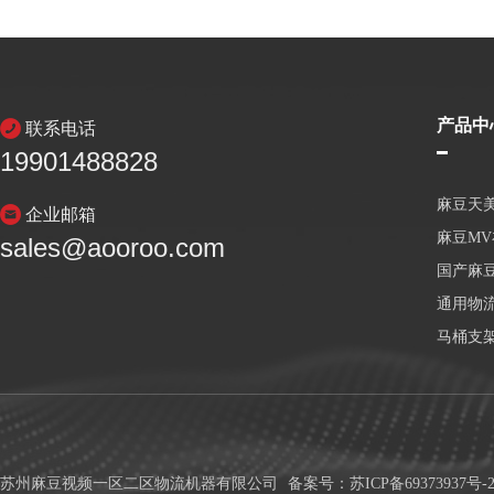
产品中
联系电话
19901488828
麻豆天
企业邮箱
麻豆M
sales@aooroo.com
国产麻
通用物
马桶支
苏州麻豆视频一区二区物流机器有限公司
备案号：
苏ICP备69373937号-