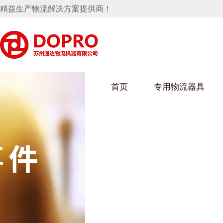
精益生产物流解决方案提供商！
首页
专用物流器具
隐藏式马桶水箱支架
麻豆天美在线观看架
麻豆M
手推车
汽车行业
乌龟车
化纤纺
变速箱托盘
保险杠料架
发动机料架
丝车/纺
轮胎架
冲压件料架
仪表盘料架
转向机料架
消声器料架
KD包装箱
网箱
卫浴行业
钢板箱
化工行
悬挂料架