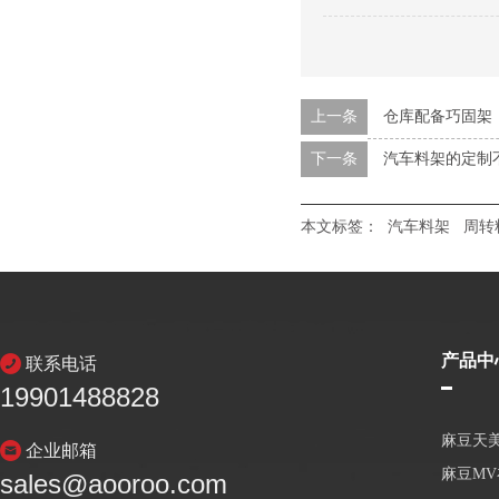
上一条
仓库配备巧固架
下一条
汽车料架的定制
本文标签：
汽车料架
周转
产品中
联系电话
19901488828
麻豆天
企业邮箱
麻豆M
sales@aooroo.com