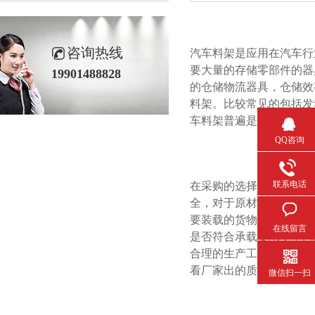
咨询热线
汽车料架是应用在汽车行业
要大量的存储零部件的器具
19901488828
的仓储物流器具，仓储效
料架。比较常见的包括
车料架普遍是非标品，那
QQ咨询
联系电话
在采购的选择上，
全，对于原材料的坚硬
要装载的货物有多重，
在线留言
是否符合承载要求，不同
合理的生产工艺能够使得产品
看厂家出的质检报告，是
微信扫一扫