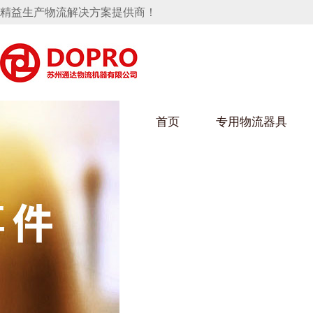
精益生产物流解决方案提供商！
首页
专用物流器具
隐藏式马桶水箱支架
麻豆天美在线观看架
麻豆M
手推车
汽车行业
乌龟车
化纤纺
变速箱托盘
保险杠料架
发动机料架
丝车/纺
轮胎架
冲压件料架
仪表盘料架
转向机料架
消声器料架
KD包装箱
网箱
卫浴行业
钢板箱
化工行
悬挂料架