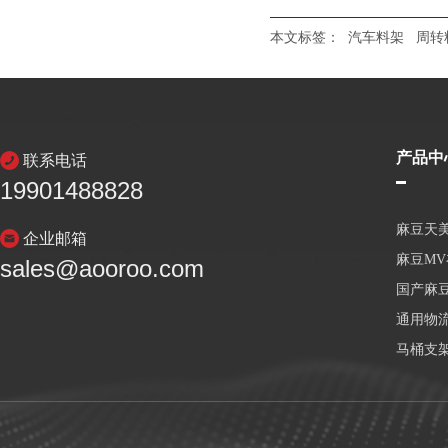
本文标签：
汽车料架
周转
产品中
联系电话
19901488828
麻豆天
企业邮箱
麻豆M
sales@aooroo.com
国产麻
通用物
马桶支