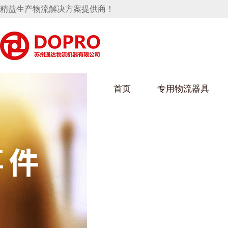
精益生产物流解决方案提供商！
首页
专用物流器具
隐藏式马桶水箱支架
麻豆天美在线观看架
麻豆M
手推车
汽车行业
乌龟车
化纤纺
变速箱托盘
保险杠料架
发动机料架
丝车/纺
轮胎架
冲压件料架
仪表盘料架
转向机料架
消声器料架
KD包装箱
网箱
卫浴行业
钢板箱
化工行
悬挂料架