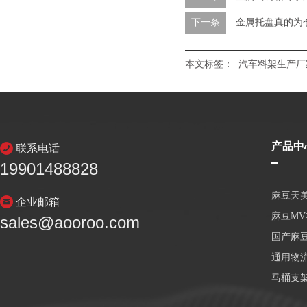
下一条
金属托盘真的为
本文标签：
汽车料架生产厂
产品中
联系电话
19901488828
麻豆天
企业邮箱
麻豆M
sales@aooroo.com
国产麻
通用物
马桶支