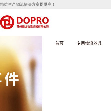
精益生产物流解决方案提供商！
首页
专用物流器具
隐藏式马桶水箱支架
麻豆天美在线观看架
麻豆M
手推车
汽车行业
乌龟车
化纤纺
变速箱托盘
保险杠料架
发动机料架
丝车/纺
轮胎架
冲压件料架
仪表盘料架
转向机料架
消声器料架
KD包装箱
网箱
卫浴行业
钢板箱
化工行
悬挂料架