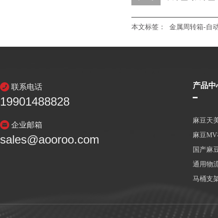
本文标签：
金属周转箱-自
产品中
联系电话
19901488828
麻豆天
企业邮箱
麻豆M
sales@aooroo.com
国产麻
通用物
马桶支