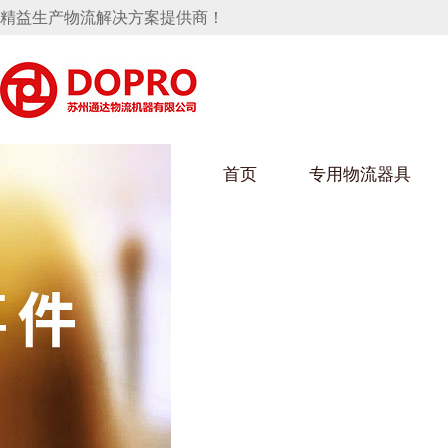
精益生产物流解决方案提供商！
首页
专用物流器具
隐藏式马桶水箱支架
麻豆天美在线观看架
麻豆M
手推车
汽车行业
乌龟车
化纤纺
变速箱托盘
保险杠料架
发动机料架
丝车/纺
轮胎架
冲压件料架
仪表盘料架
转向机料架
消声器料架
KD包装箱
网箱
卫浴行业
钢板箱
化工行
悬挂料架