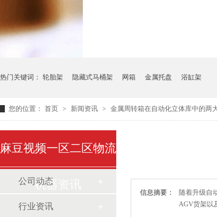
气瓶料架
货架系
热门关键词：
轮胎架
隐藏式马桶架
网箱
金属托盘
浴缸架
您的位置：
首页
>
新闻资讯
>
金属周转箱在自动化立体库中的两
麻豆视频一区二区物流
公司动态
机器资讯
信息摘要：
随着升级自动
AGV货架以
行业资讯