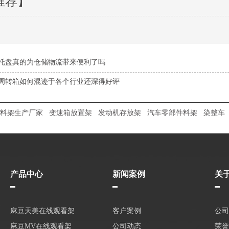
推荐】
托盘真的为仓储物流带来便利了吗
周转箱如何混迹于各个行业还深得好评
料架生产厂家
变速箱放置架
发动机存放架
汽车零部件料架
染整车
产品中心
新闻案例
关
麻豆天美在线观看架
客户案例
公司
麻豆MV在线观看架
公司动态
荣誉