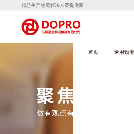
精益生产物流解决方案提供商！
首页
专用物
隐藏式马桶水箱支架
麻豆天美在线观看架
手推车
汽车行业
变速箱托盘
保险杠料架
发动机料架
轮胎架
冲压件料架
仪表盘料架
转向机料架
消声器料架
KD包装箱
网箱
卫浴行业
悬挂料架