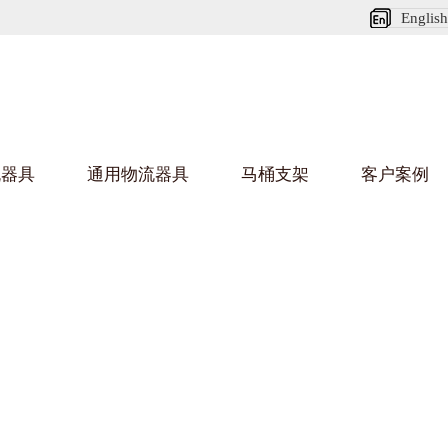
English
流器具
通用物流器具
马桶支架
客户案例
麻豆MV在线观看架
国产
乌龟车/平台车
化纤纺织行业
金属零件
建筑行业
丝车/纺丝车
布车/布匹架
丝箱
铝型材
钢板箱
化工行业
金属托盘
包装行业