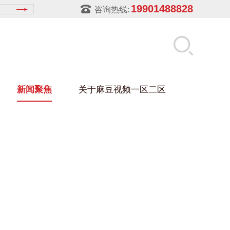
19901488828
咨询热线:
新闻聚焦
关于麻豆视频一区二区
麻豆视频在线架
盒
架
玻璃架
幕墙架
浴缸托盘