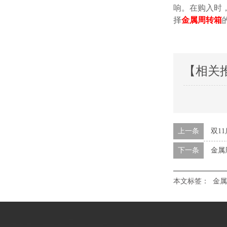
响。在购
择
金属周转箱
的
【相关
上一条
双1
下一条
金属
本文标签：
金属