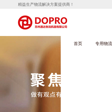
精益生产物流解决方案提供商！
首页
专用物
隐藏式马桶水箱支架
麻豆天美在线观看架
手推车
汽车行业
变速箱托盘
保险杠料架
发动机料架
轮胎架
冲压件料架
仪表盘料架
转向机料架
消声器料架
KD包装箱
网箱
卫浴行业
悬挂料架