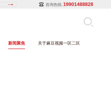
19901488828
咨询热线:
新闻聚焦
关于麻豆视频一区二区
麻豆视频在线架
盒
架
玻璃架
幕墙架
浴缸托盘