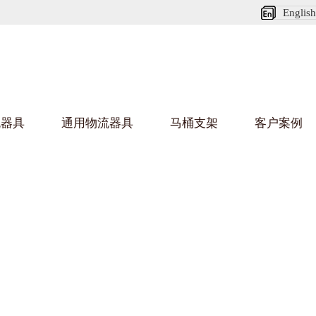
English
流器具
通用物流器具
马桶支架
客户案例
麻豆MV在线观看架
国产
乌龟车/平台车
化纤纺织行业
金属零件
建筑行业
丝车/纺丝车
布车/布匹架
丝箱
铝型材
钢板箱
化工行业
金属托盘
包装行业