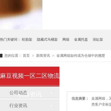
气瓶料架
货架系
热门关键词：
轮胎架
隐藏式马桶架
网箱
金属托盘
浴缸架
您的位置：
首页
>
新闻资讯
>
金属网箱如何成为仓储中的翘楚
麻豆视频一区二区物流
公司动态
机器资讯
信息摘要：
金属网箱
类客户非标定制
行业资讯