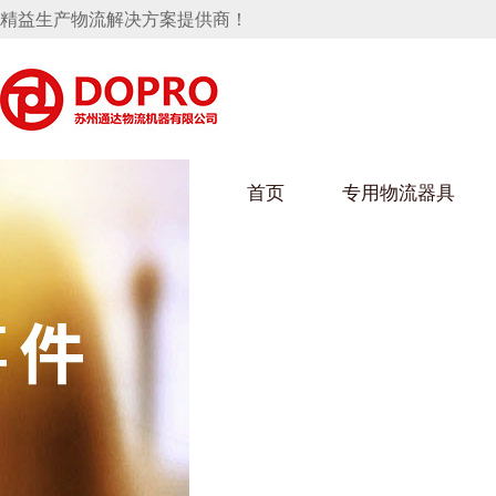
精益生产物流解决方案提供商！
首页
专用物流器具
隐藏式马桶水箱支架
麻豆天美在线观看架
麻豆M
手推车
汽车行业
乌龟车
化纤纺
变速箱托盘
保险杠料架
发动机料架
丝车/纺
轮胎架
冲压件料架
仪表盘料架
转向机料架
消声器料架
KD包装箱
网箱
卫浴行业
钢板箱
化工行
悬挂料架