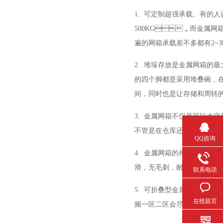
1.
可定制超强承载。有的
500KG
，而金属网箱则
遍的网箱承载差不多都有
2~3
2.
堆垛存放是金属网箱的最大优点
的四个脚都是采用堆叠碗，
间，同时也是让存储和周转的
3.
金属网箱不仅是可以大容量的
不管是在仓库还是在车间
QQ咨询
4.
金属网箱的外表采用全自动喷塑
滑，无毛刺，耐腐蚀，更美观
联系电话
5.
可折叠型金属网箱可以采用前
在线留言
频一区二区会尽力满足客户的各