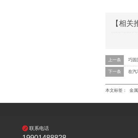
【相关
上一条
巧固
下一条
在汽
本文标签：
金属
联系电话
19901488828