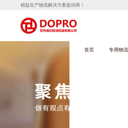
精益生产物流解决方案提供商！
首页
专用物
隐藏式马桶水箱支架
麻豆天美在线观看架
手推车
汽车行业
变速箱托盘
保险杠料架
发动机料架
轮胎架
冲压件料架
仪表盘料架
转向机料架
消声器料架
KD包装箱
网箱
卫浴行业
悬挂料架