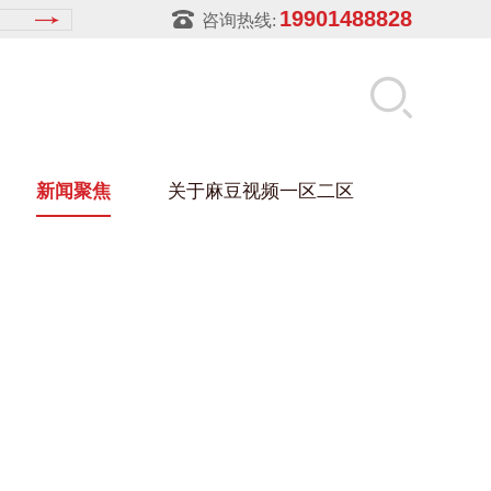
19901488828
咨询热线:
新闻聚焦
关于麻豆视频一区二区
麻豆视频在线架
盒
架
玻璃架
幕墙架
浴缸托盘