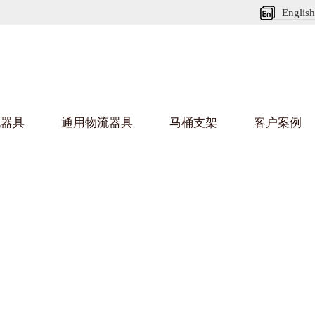
English
流器具
通用物流器具
马桶支架
客户案例
麻豆MV在线观看架
国产
乌龟车/平台车
化纤纺织行业
金属零件
建筑行业
丝车/纺丝车
布车/布匹架
丝箱
铝型材
钢板箱
化工行业
金属托盘
包装行业