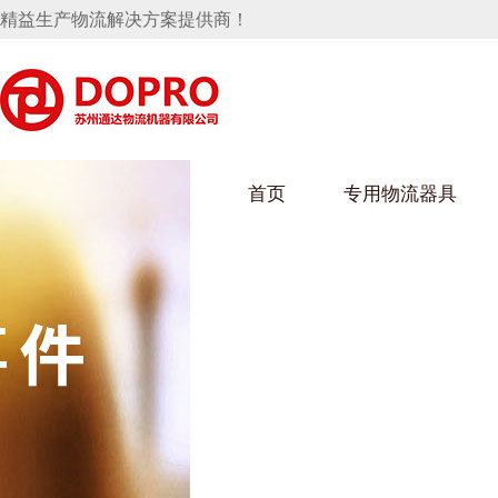
精益生产物流解决方案提供商！
首页
专用物流器具
隐藏式马桶水箱支架
麻豆天美在线观看架
麻豆M
手推车
汽车行业
乌龟车
化纤纺
变速箱托盘
保险杠料架
发动机料架
丝车/纺
轮胎架
冲压件料架
仪表盘料架
转向机料架
消声器料架
KD包装箱
网箱
卫浴行业
钢板箱
化工行
悬挂料架