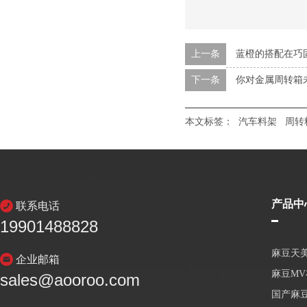
上一条
蓝橙的搭配在巧
下一条
你对金属周转箱
本文标签：
汽车料架
周转
产品中
联系电话
19901488828
麻豆天
企业邮箱
麻豆M
sales@aooroo.com
国产麻