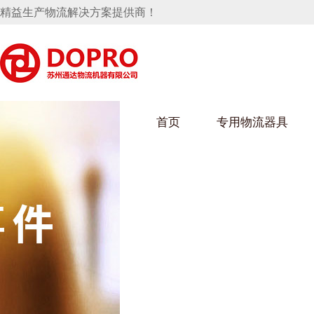
精益生产物流解决方案提供商！
首页
专用物流器具
隐藏式马桶水箱支架
麻豆天美在线观看架
麻豆M
手推车
汽车行业
乌龟车
化纤纺
变速箱托盘
保险杠料架
发动机料架
丝车/纺
轮胎架
冲压件料架
仪表盘料架
转向机料架
消声器料架
KD包装箱
网箱
卫浴行业
钢板箱
化工行
悬挂料架