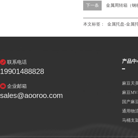
下一条
金属周转箱（钢
本文标签：
金属托盘-金属
产品中
联系电话
19901488828
麻豆天
企业邮箱
麻豆M
sales@aooroo.com
国产麻
通用物
马桶支