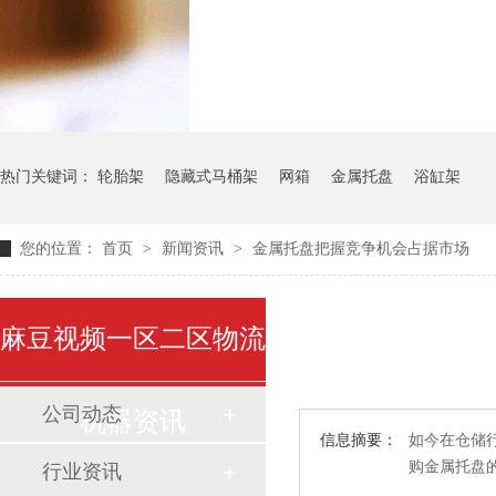
气瓶料架
货架系
热门关键词：
轮胎架
隐藏式马桶架
网箱
金属托盘
浴缸架
您的位置：
首页
>
新闻资讯
>
金属托盘把握竞争机会占据市场
麻豆视频一区二区物流
公司动态
机器资讯
信息摘要：
如今在仓储行业
购金属托盘
行业资讯