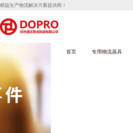
精益生产物流解决方案提供商！
首页
专用物流器具
隐藏式马桶水箱支架
麻豆天美在线观看架
麻豆M
手推车
汽车行业
乌龟车
化纤纺
变速箱托盘
保险杠料架
发动机料架
丝车/纺
轮胎架
冲压件料架
仪表盘料架
转向机料架
消声器料架
KD包装箱
网箱
卫浴行业
钢板箱
化工行
悬挂料架