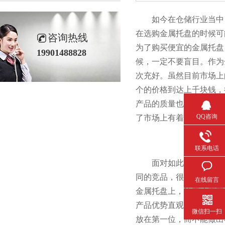
如今在仓储行业当中
在选购金属托盘的时候可能会
咨询热线
为了购买便宜的金属托盘
19901488828
候，一定不要盲目
次充好。虽然目前市场
个的价格到达上千块钱，
产品的质量也是有着天上地下的
QQ咨询
了市场上有着各种金属托盘的
联系电话
面对如此竞争复杂的市场
同的竞品，很好的了
在线留言
金属托盘上，让客户真正
产品优势直观的展示给客户
微信扫一扫
放在第一位，而不能做