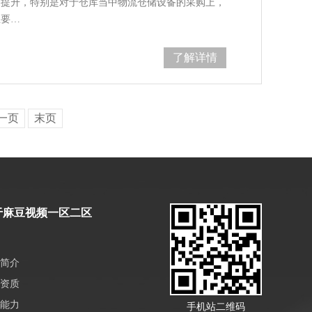
升，特别是对于仓库当中物流仓储设备的采购上，
主要…
了解详情
一页
末页
于麻豆视频一区二区
简介
资质
能力
手机站二维码