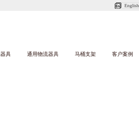
English
流器具
通用物流器具
马桶支架
客户案例
麻豆MV在线观看架
国产
乌龟车/平台车
化纤纺织行业
金属零件
建筑行业
丝车/纺丝车
布车/布匹架
丝箱
铝型材
钢板箱
化工行业
金属托盘
包装行业