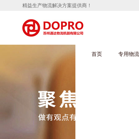
精益生产物流解决方案提供商！
首页
专用物
隐藏式马桶水箱支架
麻豆天美在线观看架
手推车
汽车行业
变速箱托盘
保险杠料架
发动机料架
轮胎架
冲压件料架
仪表盘料架
转向机料架
消声器料架
KD包装箱
网箱
卫浴行业
悬挂料架