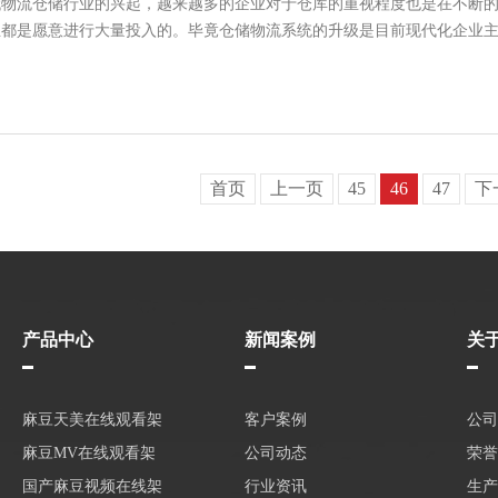
物流仓储行业的兴起，越来越多的企业对于仓库的重视程度也是在不断的提
都是愿意进行大量投入的。毕竟仓储物流系统的升级是目前现代化企业
首页
上一页
45
46
47
下
产品中心
新闻案例
关
麻豆天美在线观看架
客户案例
公司
麻豆MV在线观看架
公司动态
荣誉
国产麻豆视频在线架
行业资讯
生产