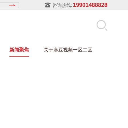
19901488828
咨询热线:
新闻聚焦
关于麻豆视频一区二区
麻豆视频在线架
盒
架
玻璃架
幕墙架
浴缸托盘