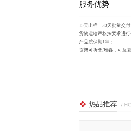
服务优势
15天出样，30天批量交付
货物运输严格按要求进行包装
产品质保期1年；
货架可折叠/堆叠，可
热品推荐
/ H