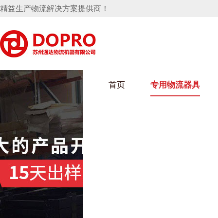
精益生产物流解决方案提供商！
首页
专用物流器具
隐藏式马桶水箱支架
麻豆天美在线观看架
麻豆M
手推车
汽车行业
乌龟车
化纤纺
变速箱托盘
保险杠料架
发动机料架
丝车/纺
轮胎架
冲压件料架
仪表盘料架
转向机料架
消声器料架
KD包装箱
网箱
卫浴行业
钢板箱
化工行
悬挂料架