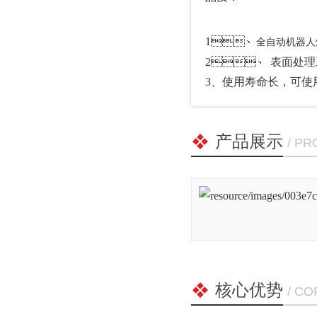
1、
全自动机器人焊接
2、
表面处理工艺
3、使用寿命长，可
产品展示
/ P
核心优势
/ C