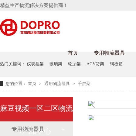
精益生产物流解决方案提供商！
首页
专用物流器具
热门关键词：
仪表盘架
玻璃架
轮胎架
AGV货架
钢板箱
隐藏式马桶水箱支架
麻豆天美在线观看架
麻豆M
您的位置：
首页
>
通用物流器具
>
千层架
手推车
汽车行业
乌龟车
化纤纺
变速箱托盘
保险杠料架
发动机料架
丝车/纺
麻豆视频一区二区物流
轮胎架
冲压件料架
仪表盘料架
转向机料架
消声器料架
KD包装箱
网箱
卫浴行业
钢板箱
化工行
悬挂料架
专用物流器具
产品中心