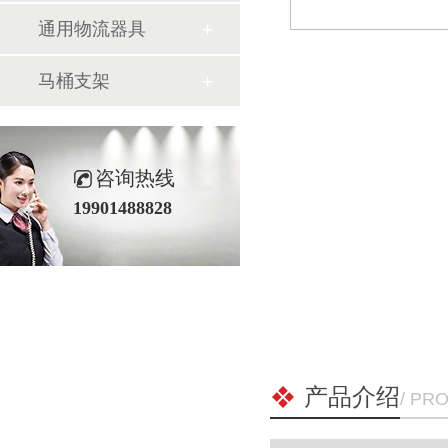
通用物流器具
气瓶料架
货架系
马桶支架
咨询热线
19901488828
产品介绍
/ PR