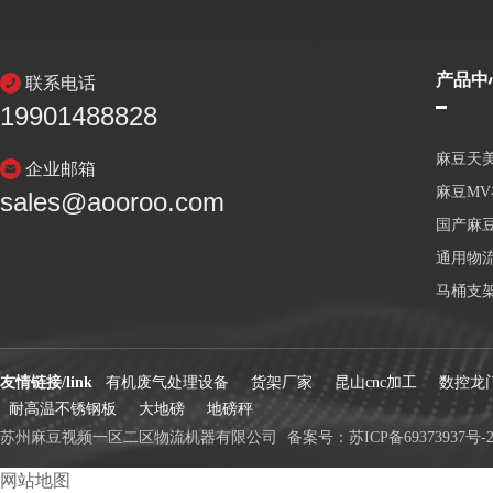
产品中
联系电话
19901488828
麻豆天
企业邮箱
麻豆M
sales@aooroo.com
国产麻
通用物
马桶支
友情链接/link
有机废气处理设备
货架厂家
昆山cnc加工
数控龙
耐高温不锈钢板
大地磅
地磅秤
苏州麻豆视频一区二区物流机器有限公司
备案号：
苏ICP备69373937号-
网站地图