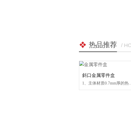
热品推荐
/ H
斜口金属零件盒
1、主体材质0.7mm厚的热镀锌板焊接，强度高，耐锈能力强；2、单个箱体承载是普通塑料箱的6-10倍，使用寿命是普通塑料箱的4倍；制作过程中使用点焊机进行几十次点焊作业，接口点牢固无开焊脱焊现象；3、适用于各类锻件、铸件、冲压件等重载场所