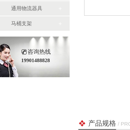
通用物流器具
气瓶料架
货架系
马桶支架
咨询热线
19901488828
产品规格
/ P