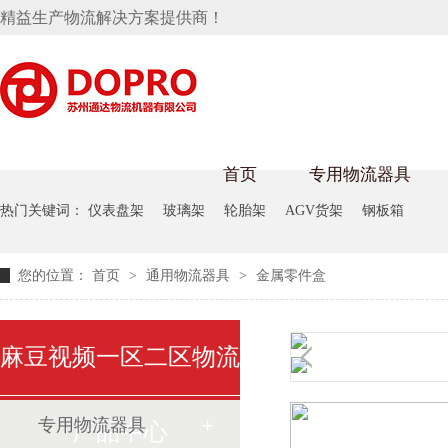
精益生产物流解决方案提供商！
首页
专用物流器具
热门关键词：
仪表盘架
玻璃架
轮胎架
AGV货架
钢板箱
隐藏式马桶水箱支架
麻豆天美在线观看架
麻豆M
您的位置：
首页
>
通用物流器具
>
金属零件盒
手推车
汽车行业
乌龟车
化纤纺
变速箱托盘
保险杠料架
发动机料架
丝车/纺
麻豆视频一区二区物流
轮胎架
冲压件料架
仪表盘料架
转向机料架
消声器料架
KD包装箱
网箱
卫浴行业
钢板箱
化工行
悬挂料架
专用物流器具
产品中心