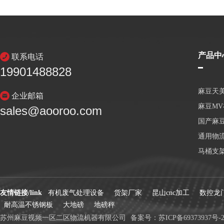
产品中
联系电话
19901488828
麻豆天
企业邮箱
麻豆M
sales@aooroo.com
国产麻
通用物
马桶支
友情链接/link
有机废气处理设备
货架厂家
昆山cnc加工
数控龙
耐高温不锈钢板
大地磅
地磅秤
苏州麻豆视频一区二区物流机器有限公司
备案号：
苏ICP备69373937号-