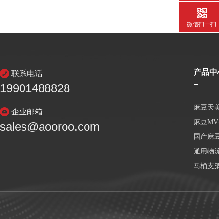
微信扫一扫
产品中
联系电话
19901488828
麻豆天
企业邮箱
麻豆M
sales@aooroo.com
国产麻
通用物
马桶支