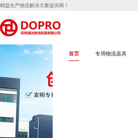
精益生产物流解决方案提供商！
首页
专用物流器具
隐藏式马桶水箱支架
麻豆天美在线观看架
麻豆M
手推车
汽车行业
乌龟车
化纤纺
变速箱托盘
保险杠料架
发动机料架
丝车/纺
轮胎架
冲压件料架
仪表盘料架
转向机料架
消声器料架
KD包装箱
网箱
卫浴行业
钢板箱
化工行
悬挂料架