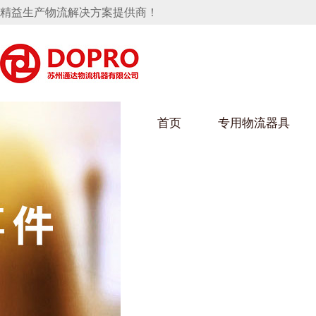
精益生产物流解决方案提供商！
首页
专用物流器具
隐藏式马桶水箱支架
麻豆天美在线观看架
麻豆M
手推车
汽车行业
乌龟车
化纤纺
变速箱托盘
保险杠料架
发动机料架
丝车/纺
轮胎架
冲压件料架
仪表盘料架
转向机料架
消声器料架
KD包装箱
网箱
卫浴行业
钢板箱
化工行
悬挂料架