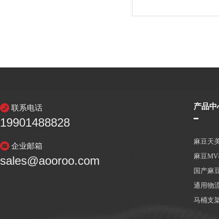
产品中
联系电话
19901488828
麻豆天
企业邮箱
麻豆M
sales@aooroo.com
国产麻
通用物
马桶支