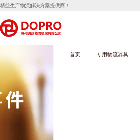
精益生产物流解决方案提供商！
首页
专用物流器具
隐藏式马桶水箱支架
麻豆天美在线观看架
麻豆M
手推车
汽车行业
乌龟车
化纤纺
变速箱托盘
保险杠料架
发动机料架
丝车/纺
轮胎架
冲压件料架
仪表盘料架
转向机料架
消声器料架
KD包装箱
网箱
卫浴行业
钢板箱
化工行
悬挂料架