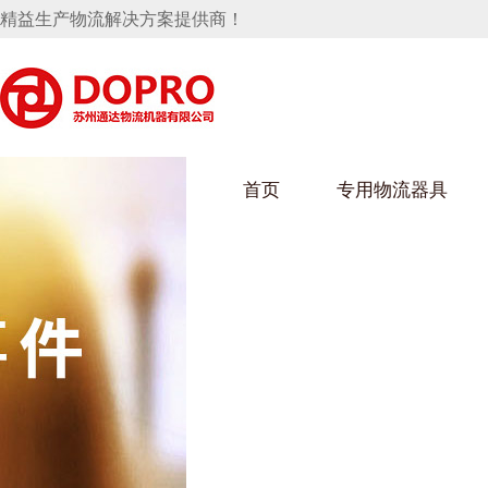
精益生产物流解决方案提供商！
首页
专用物流器具
隐藏式马桶水箱支架
麻豆天美在线观看架
麻豆M
手推车
汽车行业
乌龟车
化纤纺
变速箱托盘
保险杠料架
发动机料架
丝车/纺
轮胎架
冲压件料架
仪表盘料架
转向机料架
消声器料架
KD包装箱
网箱
卫浴行业
钢板箱
化工行
悬挂料架