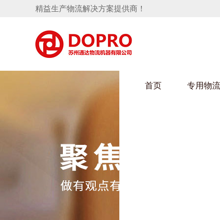
精益生产物流解决方案提供商！
首页
专用物
隐藏式马桶水箱支架
麻豆天美在线观看架
手推车
汽车行业
变速箱托盘
保险杠料架
发动机料架
轮胎架
冲压件料架
仪表盘料架
转向机料架
消声器料架
KD包装箱
网箱
卫浴行业
悬挂料架