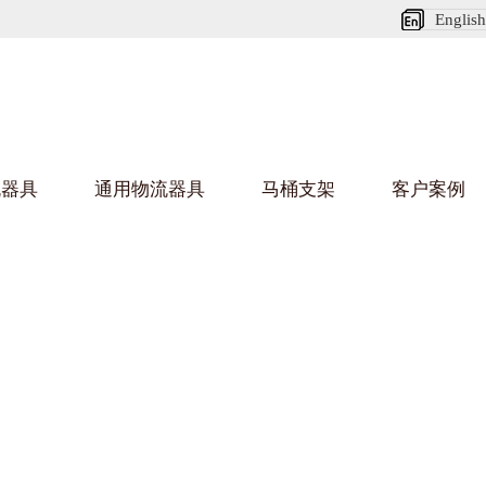
English
流器具
通用物流器具
马桶支架
客户案例
麻豆MV在线观看架
国产
乌龟车/平台车
化纤纺织行业
金属零件
建筑行业
丝车/纺丝车
布车/布匹架
丝箱
铝型材
钢板箱
化工行业
金属托盘
包装行业