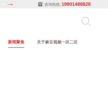
19901488828
咨询热线:
新闻聚焦
关于麻豆视频一区二区
麻豆视频在线架
盒
架
玻璃架
幕墙架
浴缸托盘