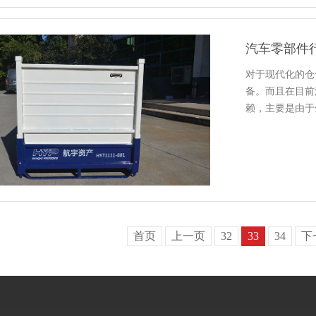
汽车零部件
对于现代化的仓
备。而且
赖，主要是
匹配的效果。
首页
上一页
32
33
34
下