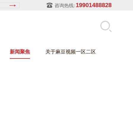
19901488828
咨询热线:
新闻聚焦
关于麻豆视频一区二区
麻豆视频在线架
盒
架
玻璃架
幕墙架
浴缸托盘