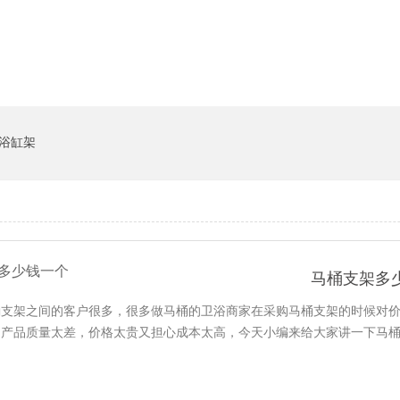
货架系统
猪饲料槽
浴缸架
马桶支架多
支架之间的客户很多，很多做马桶的卫浴商家在采购马桶支架的时候对价格无
怕产品质量太差，价格太贵又担心成本太高，今天小编来给大家讲一下马