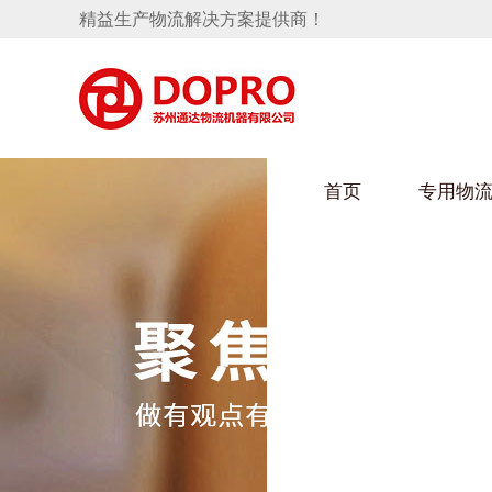
精益生产物流解决方案提供商！
首页
专用物
隐藏式马桶水箱支架
麻豆天美在线观看架
手推车
汽车行业
变速箱托盘
保险杠料架
发动机料架
轮胎架
冲压件料架
仪表盘料架
转向机料架
消声器料架
KD包装箱
网箱
卫浴行业
悬挂料架