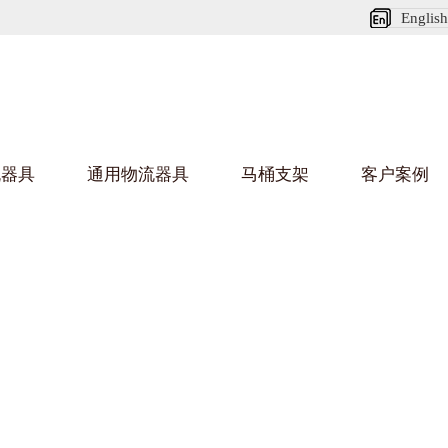
English
流器具
通用物流器具
马桶支架
客户案例
麻豆MV在线观看架
国产
乌龟车/平台车
化纤纺织行业
金属零件
建筑行业
丝车/纺丝车
布车/布匹架
丝箱
铝型材
钢板箱
化工行业
金属托盘
包装行业